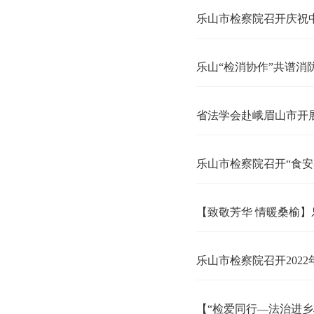
乐山市检察院召开庆祝中国共产党成立102周年暨“七一”表彰大
乐山“检消协作”共谱消防安全“蓝色篇章”
省法学会赴峨眉山市开展2022年度法治实践创新课题中期调研
乐山市检察院召开“食安嘉州”专项活动领导小组会议
【致敬芳华 情暖桑榆】乐山市检察院举行荣誉退休仪式
乐山市检察院召开2022年度市院机关正科级实职以上领导述责
【“检爱同行—法治进乡村”系列报道二】“跳跳糖”“奶茶”……“