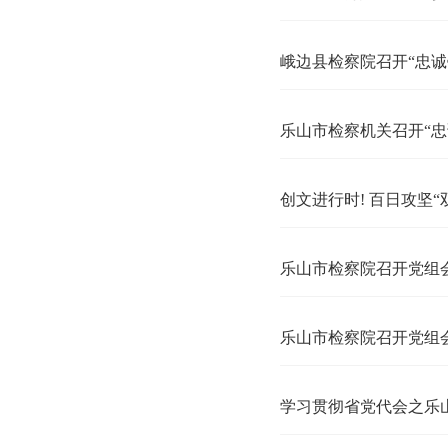
峨边县检察院召开“忠诚铸魂、铁纪担当”专项活动推进会
乐山市检察机关召开“忠诚铸魂、铁纪担当”专项活动推进会
创文进行时! 百日攻坚“双报到”帮扶队到王河社区开展创文宣传
乐山市检察院召开党组会议学习贯彻中国共产党四川省第十二
乐山市检察院召开党组会议学习贯彻中国共产党四川省第十二
学习贯彻省党代会之乐山检察干警热议会议精神（一）