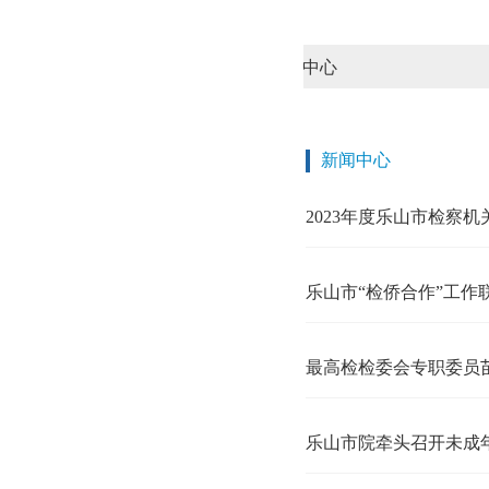
中心
新闻中心
2023年度乐山市检察机关检察理论研究盘点
乐山市“检侨合作”工作联席会在市检察院召开
最高检检委会专职委员苗生明来川专题调研轻罪治理暨高质效
乐山市院牵头召开未成年人检察社会支持体系建设研讨会暨全